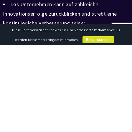
Das Unternehmen kann auf zahlreiche
Innovationserfolge zurückblicken und strebt eine
kontinuierliche Verbesserung seiner
Diese Seite verwendet Cookies für eine verbesserte Performance. Es
Innovationsfähigkeit an.
werden keine Marketingdaten erhoben.
Einverstanden
IHRE
AUSFÜHRLICHE
AUSWERTUNG
Wenn Sie eine
ausführliche